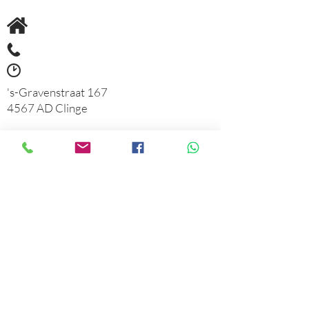
's-Gravenstraat 167
4567 AD Clinge
06 21
41 01 85
maandag - vrijdag
09.00 - 17.00
VIND ONS