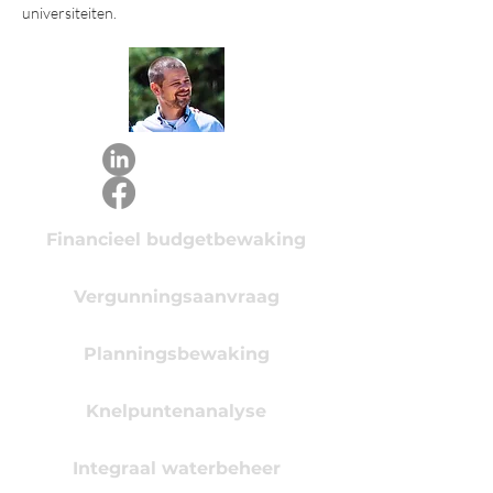
universiteiten.
Financieel budgetbewaking
Vergunningsaanvraag
Planningsbewaking
Knelpuntenanalyse
Integraal waterbeheer