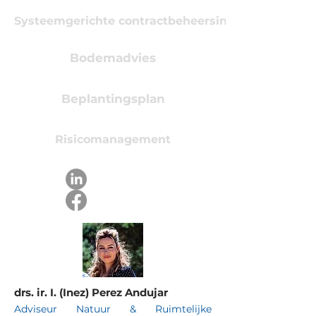
Systeemgerichte contractbeheersing
Bodemadvies
Beplantingsplan
Risicomanagement
drs. ir. I. (Inez) Perez Andujar
Adviseur Natuur & Ruimtelijke