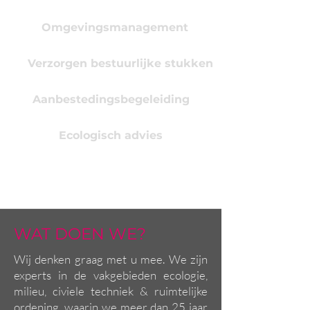
Omgevingsmanagement
Verzorgen bestuurlijke stukken
Aanbestedingsbegeleiding
Ecologisch advies
WAT DOEN WE?
Wij denken graag met u mee. We zijn
experts in de vakgebieden ecologie,
milieu, civiele techniek & ruimtelijke
ordening, waarin we meer dan 25 jaar