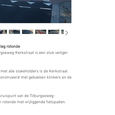
Werkzaamheden
Projectmanagement, a
contractmanagement,
ontheffingen, omgevi
bestuurlijke stukken,
burgerparticipatie.
Jaar
nleg rotonde
2014 - 2016
gseweg-Kerkstraat is een stuk veiliger
 met alle stakeholders is de Kerkstraat
onstrueerd met gebakken klinkers en de
 kruispunt van de Tilburgseweg-
n rotonde met vrijliggende fietspaden.